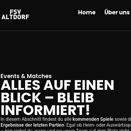
Home
Über uns
Events & Matches
ALLES AUF EINEN
BLICK – BLEIB
INFORMIERT!
In diesem Abschnitt findest du alle
kommenden Spiele
sowie d
Ergebnisse der letzten Partien
. Egal ob Heim- oder Auswärtssp
– hier siehst du, wann und wo unser Team auf dem Platz steht.